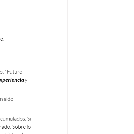
ro.
co, "Futuro-
experiencia
 y 
n sido 
acumulados. Si 
rado. Sobre lo 