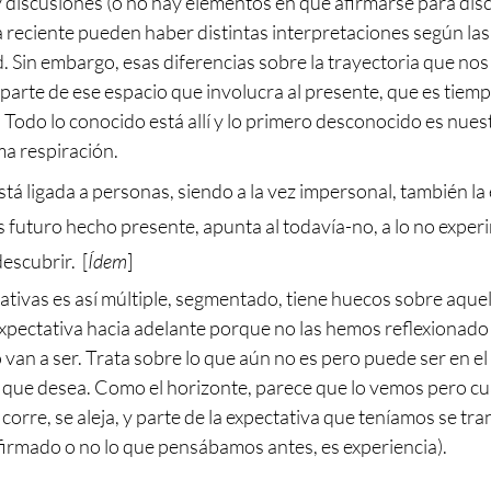
 discusiones (o no hay elementos en que afirmarse para discut
 reciente pueden haber distintas interpretaciones según las
. Sin embargo, esas diferencias sobre la trayectoria que nos 
parte de ese espacio que involucra al presente, que es tiemp
 Todo lo conocido está allí y lo primero desconocido es nues
ma respiración.
está ligada a personas, siendo a la vez impersonal, también la 
es futuro hecho presente, apunta al todavía-no, a lo no experi
escubrir.  [
Ídem
]
ativas es así múltiple, segmentado, tiene huecos sobre aquell
pectativa hacia adelante porque no las hemos reflexionado y
an a ser. Trata sobre lo que aún no es pero puede ser en el
o que desea. Como el horizonte, parece que lo vemos pero c
corre, se aleja, y parte de la expectativa que teníamos se tr
firmado o no lo que pensábamos antes, es experiencia).