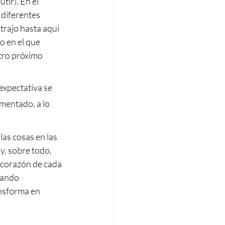
ir). En el 
 diferentes 
trajo hasta aquí 
o en el que 
tro próximo 
expectativa se 
mentado, a lo 
as cosas en las 
, sobre todo, 
 corazón de cada 
uando 
ansforma en 