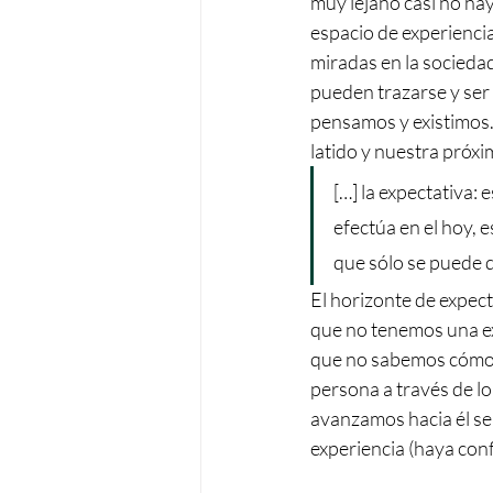
muy lejano casi no hay
espacio de experiencia
miradas en la sociedad
pueden trazarse y ser 
pensamos y existimos.
latido y nuestra próxi
[…] la expectativa: 
efectúa en el hoy, 
que sólo se puede d
El horizonte de expect
que no tenemos una ex
que no sabemos cómo v
persona a través de l
avanzamos hacia él se 
experiencia (haya con