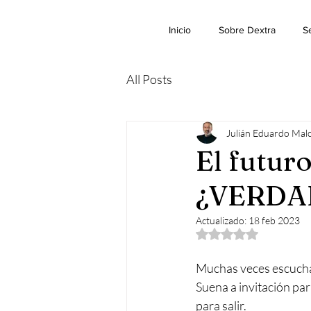
Inicio
Sobre Dextra
Se
All Posts
Julián Eduardo Mal
El futur
¿VERDA
Actualizado:
18 feb 2023
Obtuvo NaN de 5 est
Muchas veces escucha
Suena a invitación par
para salir.