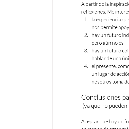
A partir de la inspira
reflexiones. Me intere
la experiencia qu
nos permite apoy
hay un futuro ind
pero aún no es
hay un futuro cole
hablar de una úni
el presente, como
un lugar de acció
nosotros toma de
Conclusiones pa
 (ya que no pueden 
Aceptar que hay un fut