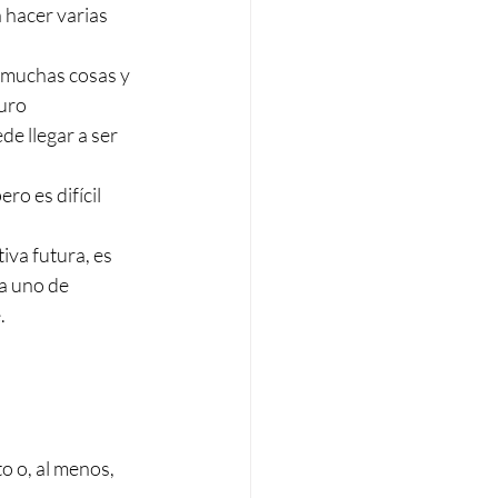
 hacer varias 
r muchas cosas y 
turo
e llegar a ser 
ro es difícil 
iva futura, es 
a uno de 
.
o o, al menos, 