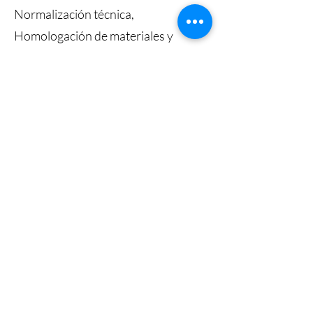
Normalización técnica,
Homologación de materiales y
control de Calidad materiales e
instalaciones eléctricas de media y
baja tensión . Cursos dictados vía
plataforma web desde el año 2012 a
la fecha.
Soy autora de artículos técnicos que
se encuentran publicados en
memorias de encuentros y
congresos, relacionados con
Normalización, Mejora de la
Gestión, y Especificación, control de