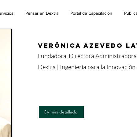
rvicios
Pensar en Dextra
Portal de Capacitación
Public
Verónica Azevedo La
Fundadora, Directora Administradora
Dextra | Ingeniería para la
Innovación 
CV más detallado