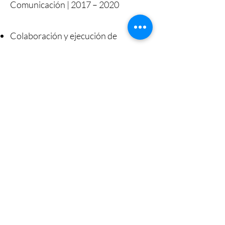
Comunicación | 2017 – 2020
Colaboración y ejecución de
proyectos de etnografía; innovación
y comunicación educativa;
Integralidad educativa
Participación en producciones
audiovisuales en el marco de
proyectos de investigación y
extensión universitaria vinculados a:
comunicación y ciudad; narrativas,
medios y mediaciones; juventud y
espacio público; mapeos
audiovisuales