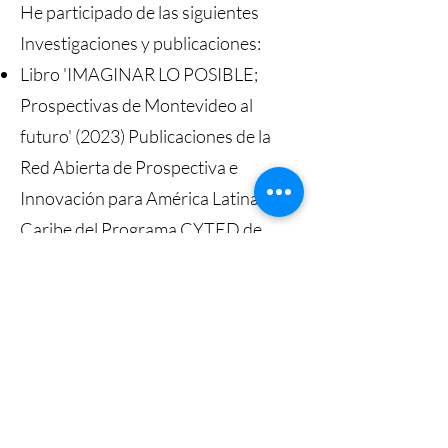
He participado de las siguientes
Investigaciones y publicaciones:
Libro 'IMAGINAR LO POSIBLE;
Prospectivas de Montevideo al
futuro' (2023) Publicaciones de la
Red Abierta de Prospectiva e
Innovación para América Latina y el
Caribe del Programa CYTED de
Ciencia y Tecnología para el
Desarrollo Iberoamericano.
ESCENARIOS FUTUROS EN
AMÉRICA LATINA Y EL CARIBE.
DEBATES, REFLEXIONES Y
PROPUESTAS
Artículo ' Incubadoras de futuro; la