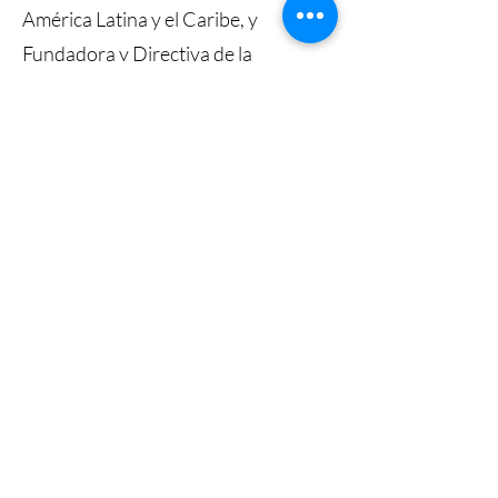
América Latina y el Caribe, y
Fundadora y Directiva de la
Comunidad de Prospectiva
Ecofeminista.
Formo parte del grupo de
académicas destacadas de la ONG
ATD Cuarto Mundo, Bolivia en:
"Violencias contra las mujeres en
pobreza”.
Cuento con trabajos publicados a
nivel nacional e internacional.