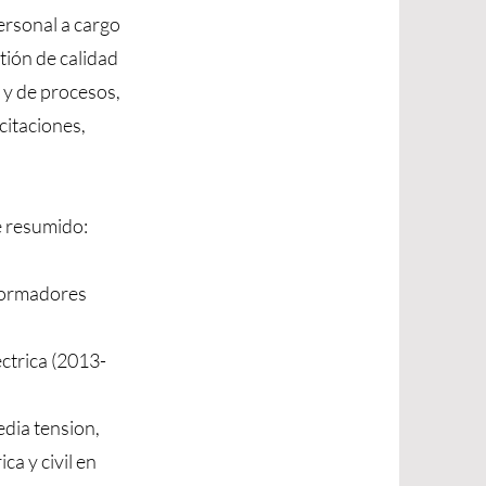
ersonal a cargo
stión de calidad
 y de procesos,
citaciones,
e resumido:
sformadores
ectrica (2013-
edia tension,
ca y civil en