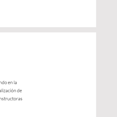
ndo en la
alización de
onstructoras