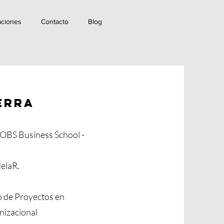
aciones
Contacto
Blog
IERRA
OBS Business School -
delaR.
o de Proyectos en
nizacional