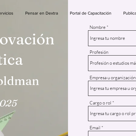
rvicios
Pensar en Dextra
Portal de Capacitación
Public
Nombre
novación
Profesión
tica
Goldman
Empresa u organización
2025
Cargo o rol
Email