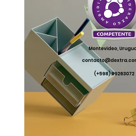
Montevideo, Urugu
contacto@dextra.co
(+598) 99263072