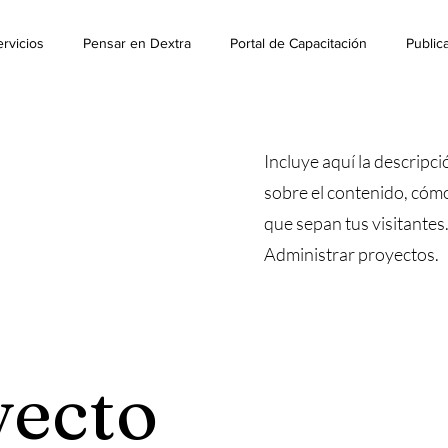
rvicios
Pensar en Dextra
Portal de Capacitación
Public
Incluye aquí la descripc
sobre el contenido, cómo 
que sepan tus visitantes
Administrar proyectos.
yecto